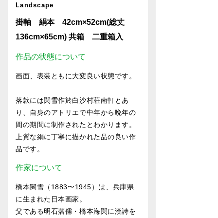
Landscape
掛軸 絹本 42cm×52cm(総丈
136cm×65cm) 共箱 二重箱入
作品の状態について
画面、表装ともに大変良い状態です。
落款には関雪作於白沙村荘南軒とあ
り、自身のアトリエで中年から晩年の
間の期間に制作されたとわかります。
上質な絹に丁寧に描かれた品の良い作
品です。
作家について
橋本関雪（1883〜1945）は、兵庫県
に生まれた日本画家。
父である明石藩儒・橋本海関に漢詩を