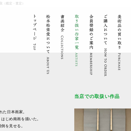
取（鑑定・査定）
当店での取扱い作品
まれた日本画家。
、はじめ南画を描いた。
傾倒を見せる。