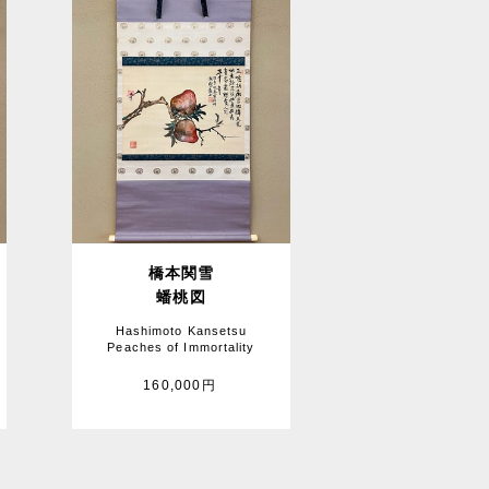
橋本関雪
蟠桃図
Hashimoto Kansetsu
Peaches of Immortality
160,000円