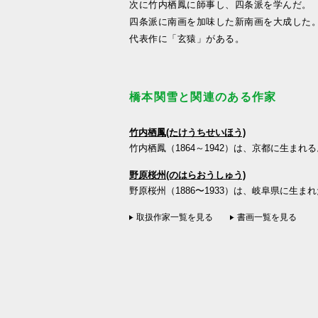
次に竹内栖鳳に師事し、四条派を学んだ。
四条派に南画を加味した新南画を大成した
代表作に「玄猿」がある。
橋本関雪と関連のある作家
竹内栖鳳(たけうちせいほう)
竹内栖鳳（1864～1942）は、京都に生まれる
野原桜州(のはらおうしゅう)
野原桜州（1886〜1933）は、岐阜県に生まれ
取扱作家一覧を見る
書画一覧を見る