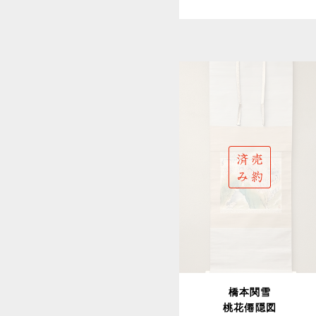
橋本関雪
桃花僊隠図