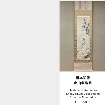
橋本関雪
出山釈迦図
Hashimoto Kansetsu
Shakyamuni Descending
from the Mountains
120,000円