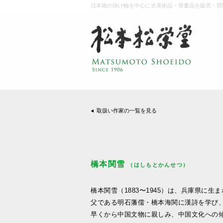
日本画の掛け軸を中心に古美術品・骨董品を販売・買
取扱い作家の一覧を見る
橋本関雪
（はしもとかんせつ）
橋本関雪（1883〜1945）は、兵庫県に生
父である明石藩儒・橋本海関に漢詩を学び
早くから中国文物に親しみ、中国文化への