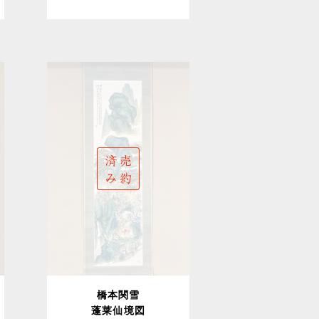
橋本関雪
蓬莱仙境図