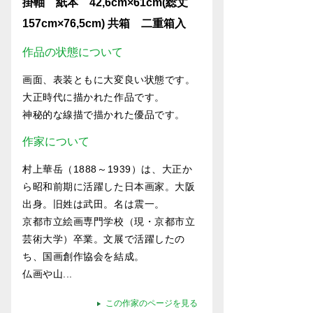
掛軸 紙本 42,6cm×61cm(総丈
157cm×76,5cm) 共箱 二重箱入
作品の状態について
画面、表装ともに大変良い状態です。
大正時代に描かれた作品です。
神秘的な線描で描かれた優品です。
作家について
村上華岳（1888～1939）は、大正か
ら昭和前期に活躍した日本画家。大阪
出身。旧姓は武田。名は震一。
京都市立絵画専門学校（現・京都市立
芸術大学）卒業。文展で活躍したの
ち、国画創作協会を結成。
仏画や山...
この作家のページを見る