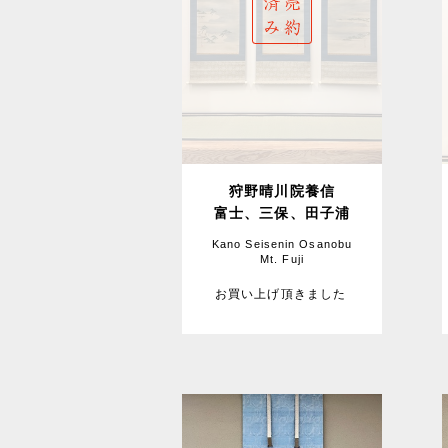
狩野晴川院養信
富士、三保、田子浦
Kano Seisenin Osanobu
Mt. Fuji
お買い上げ頂きました