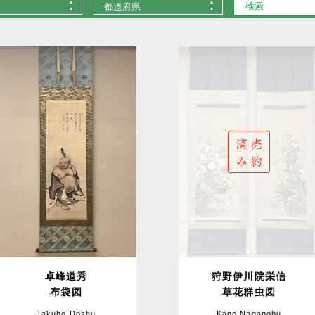
都道府県
卓峰道秀
狩野伊川院栄信
布袋図
草花群虫図
Takuho Doshu
Kano Naganobu