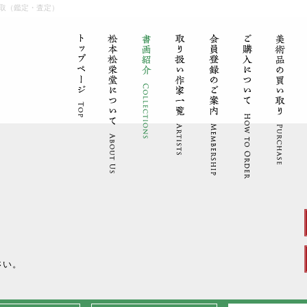
取（鑑定・査定）
。
さい。