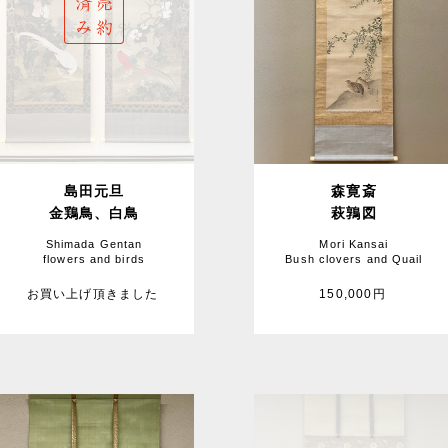
島田元旦
森寛斎
金鶏鳥、白鳥
萩鶉図
Shimada Gentan
Mori Kansai
flowers and birds
Bush clovers and Quail
お買い上げ頂きました
150,000円