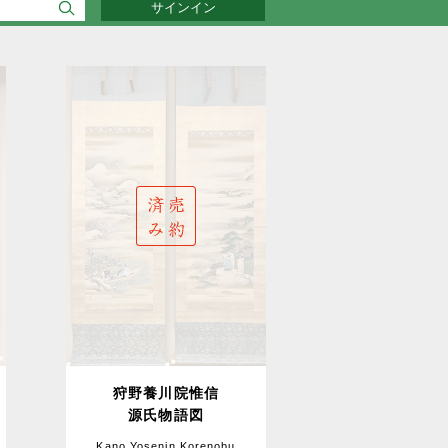
サインイン
狩野養川院惟信
源氏物語図
Kano Yosenin Korenobu