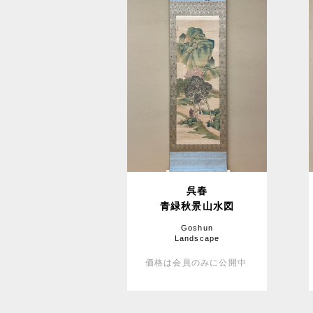
呉春
青緑秋景山水図
Goshun
Landscape
価格は会員のみに公開中