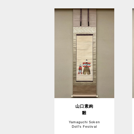
山口素絢
雛
Yamaguchi Soken
Doll's Festival