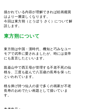
描かれている内容が理解できれば絵画鑑賞
はより一層楽しくなります。
今回は東方朔（とうぼう さく）について解
説します。
東方朔について
東方朔は中国・漢時代、機知と巧みなユー
モアで武帝に愛されましたが、時には皇帝
にも直言したといいます。
崑崙山中で西王母が管理する不老不死の仙
桃を、三度も盗んで八百歳の長寿を保った
といわれています。
桃を捧げ持つ仙人の姿で多くの画家が不老
長寿のおめでたい画題として描いていま
す。