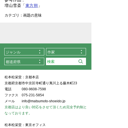
参考作品：
増山雪斎「
東方朔
」
カテゴリ：
画題の意味
ジャンル
作家
都道府県
松本松栄堂：京都本店
京都府京都市中京区寺町通り夷川上る藤木町23
電話
080-9608-7598
ファクス
075-231-5854
メール
info@matsumoto-shoeido.jp
京都店はより良い対応をさせて頂くため完全予約制と
なっております。
松本松栄堂：東京オフィス