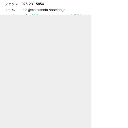
ファクス
075-231-5854
メール
info@matsumoto-shoeido.jp
京都店はより良い対応をさせて頂くため完全予約制と
なっております。
松本松栄堂：東京オフィス
東京都中央区日本橋3丁目8-7坂本ビル3F
電話
080-9608-7598
東京オフィスはより良い対応をさせて頂くため完全予
約制となっております。
ホームページ担当者番号
080-9608-7598
※
ホームページ掲載作品のご購入や買取・鑑定に関す
るお問い合わせは、担当者番号にご連絡ください。
※
スマホでご覧の場合、番号をタップで電話がかかり
ます。
東京美術商協同組合会員
京都美術商協同組合会員
大阪美術商協同組合会員
名古屋美術商協同組合会員