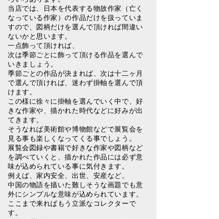
当店では、日本を代表する物故作家（亡く
なっている作家）の作品だけを扱っていま
すので、図柄だけを選んで頂ければ間違い
ないかと思います。
一点飾って頂ければ、
次は季節ごとに飾って頂ける作品を選んで
いきましょう。
季節ごとの作品が決まれば、次は十二ヶ月
で選んで頂ければ、迷わず掛軸を選んで頂
けます。
この様に徐々に掛軸を選んでいく中で、好
きな作家や、描かれた時代などに好みが出
てきます。
そうなれば美術館や博物館などで展覧会を
見る事も楽しくなってくる事でしょう。
展覧会図録や書籍で好きな作家や図柄など
を調べていくと、描かれた作品には必ず意
味が込められている事に気付きます。
例えば、家内安全、出世、安産など。
中国の物語を描いた難しそうな画題でも意
外にシンプルな意味が込められています。
ここまで来ればもう立派なコレクターで
す。