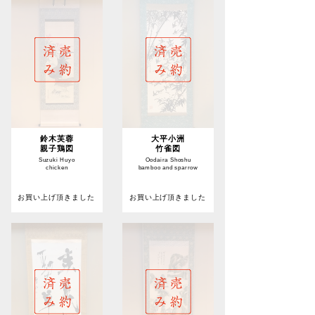
鈴木芙蓉
大平小洲
親子鶏図
竹雀図
Suzuki Huyo
Oodaira Shoshu
chicken
bamboo and sparrow
お買い上げ頂きました
お買い上げ頂きました