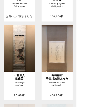
Sakuma Shozan
Kasiwagi Jyotei
Calligraphy
Calligraphy
お買い上げ頂きました
160,000円
天龍道人
島崎藤村
猿猴図
千曲川旅情之うた
Tenryudojin
Shimazaki Toson
monkey
calligraphy
190,000円
480,000円