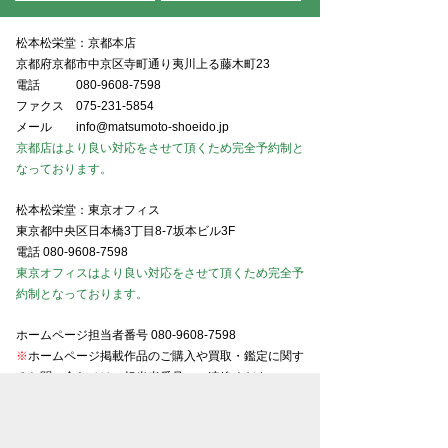
松本松栄堂：京都本店
京都府京都市中京区寺町通り夷川上る藤木町23
電話
080-9608-7598
ファクス
075-231-5854
メール
info@matsumoto-shoeido.jp
京都店はより良い対応をさせて頂くため完全予約制と
なっております。
松本松栄堂：東京オフィス
東京都中央区日本橋3丁目8-7坂本ビル3F
電話
080-9608-7598
東京オフィスはより良い対応をさせて頂くため完全予
約制となっております。
ホームページ担当者番号
080-9608-7598
※
ホームページ掲載作品のご購入や買取・鑑定に関す
るお問い合わせは、担当者番号にご連絡ください。
※
スマホでご覧の場合、番号をタップで電話がかかり
ます。