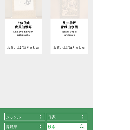
上條信山
長井雲坪
疾風知勁草
青緑山水図
Kamijyo Shinzan
Nagai Unpei
calligraphy
landscale
お買い上げ頂きました
お買い上げ頂きました
ジャンル
作家
長野県