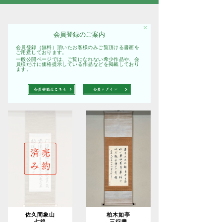
✕
会員登録のご案内
会員登録（無料）頂いたお客様のみご覧頂ける書画を
ご用意しております。
一般公開ページでは、ご覧になれない希少作品や、会
員様だけに価格提示している作品などを掲載しており
ます。
佐久間象山
柏木如亭
七絶
三行書