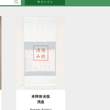
サインイン
本阿弥光悦
消息
Honami Koetsu