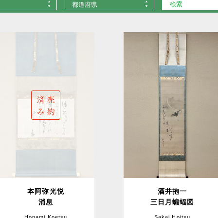
都道府県
本阿弥光悦
酒井抱一
消息
三日月蝙蝠図
Honami Koetsu
Sakai Hoitsu