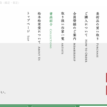
取（鑑定・査定）
。
さい。