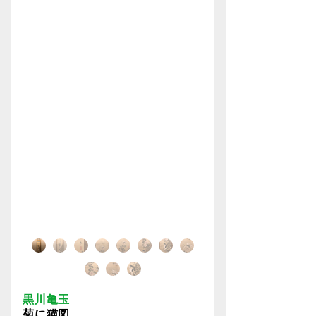
黒川亀玉
菊に猫図