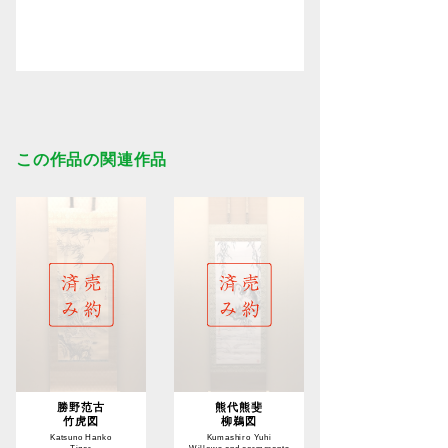
この作品の関連作品
勝野范古
熊代熊斐
竹虎図
柳鵜図
Katsuno Hanko
Kumashiro Yuhi