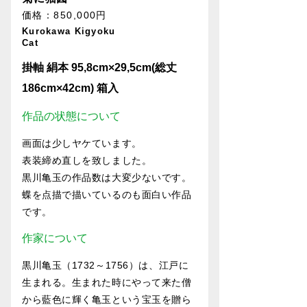
価格：850,000円
Kurokawa Kigyoku
Cat
掛軸 絹本 95,8cm×29,5cm(総丈
186cm×42cm) 箱入
作品の状態について
画面は少しヤケています。
表装締め直しを致しました。
黒川亀玉の作品数は大変少ないです。
蝶を点描で描いているのも面白い作品
です。
作家について
黒川亀玉（1732～1756）は、江戸に
生まれる。生まれた時にやって来た僧
から藍色に輝く亀玉という宝玉を贈ら