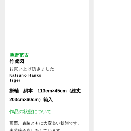
勝野范古
竹虎図
お買い上げ頂きました
Katsuno Hanko
Tiger
掛軸 絹本 113cm×45cm（総丈
203cm×60cm）箱入
作品の状態について
画面、表装ともに大変良い状態です。
表装締め直しをしています。