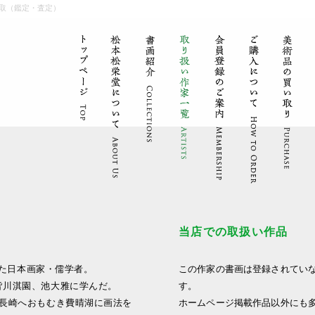
取（鑑定・査定）
当店での取扱い作品
れた日本画家・儒学者。
この作家の書画は登録されてい
皆川淇園、池大雅に学んだ。
す。
年長崎へおもむき費晴湖に画法を
ホームページ掲載作品以外にも