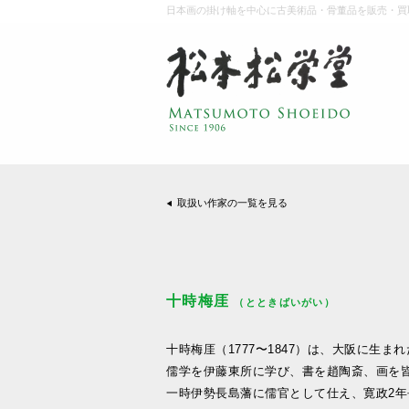
日本画の掛け軸を中心に古美術品・骨董品を販売・買
取扱い作家の一覧を見る
十時梅厓
（とときばいがい）
十時梅厓（1777〜1847）は、大阪に生ま
儒学を伊藤東所に学び、書を趙陶斎、画を
一時伊勢長島藩に儒官として仕え、寛政2