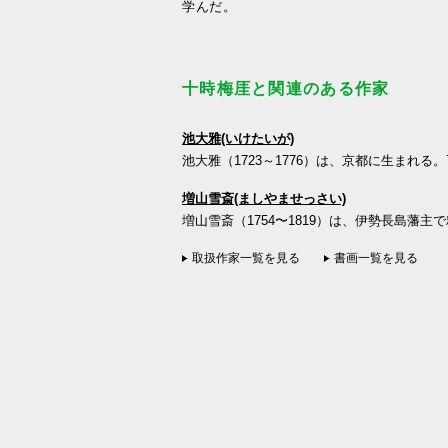
学んだ。
十時梅厓と関連のある作家
池大雅(いけたいが)
池大雅（1723～1776）は、京都に生まれる。
増山雪斎(ましやませっさい)
増山雪斎（1754〜1819）は、伊勢長島藩主
取扱作家一覧を見る
書画一覧を見る