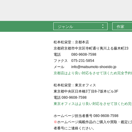
ジャンル
作家
松本松栄堂：京都本店
京都府京都市中京区寺町通り夷川上る藤木町23
電話
080-9608-7598
ファクス
075-231-5854
メール
info@matsumoto-shoeido.jp
京都店はより良い対応をさせて頂くため完全予約
松本松栄堂：東京オフィス
東京都中央区日本橋3丁目8-7坂本ビル3F
電話
080-9608-7598
東京オフィスはより良い対応をさせて頂くため完
ホームページ担当者番号
080-9608-7598
※
ホームページ掲載作品のご購入や買取・鑑定に
者番号にご連絡ください。