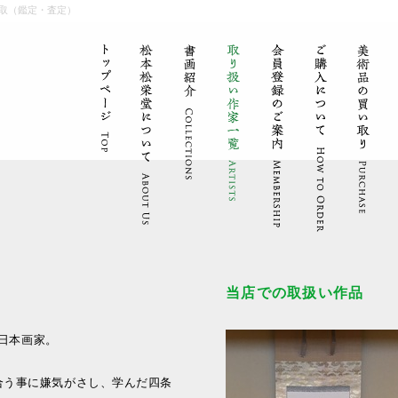
取（鑑定・査定）
当店での取扱い作品
た日本画家。
合う事に嫌気がさし、学んだ四条