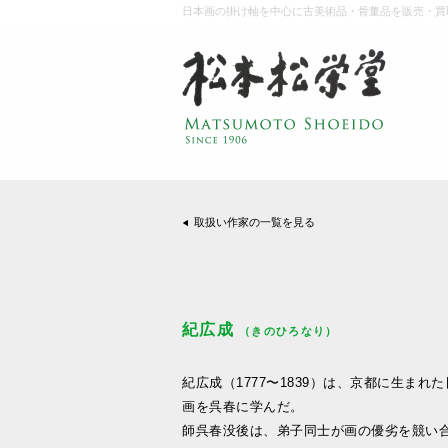
日本画の掛け軸を中心に古美術品・骨董品を販売・買
取扱い作家の一覧を見る
紀広成
（きのひろなり）
紀広成（1777〜1839）は、京都に生まれ
画を呉春に学んだ。
師呉春没後は、弟子同士が画の優劣を競い