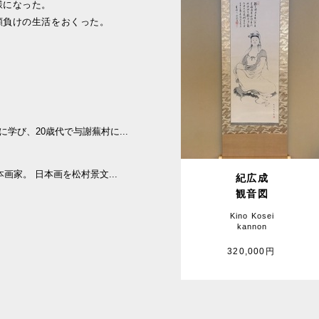
様になった。
顔負けの生活をおくった。
に学び、20歳代で与謝蕪村に...
本画家。 日本画を松村景文...
紀広成
観音図
Kino Kosei
kannon
320,000円