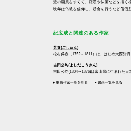
派の画風をすてて、羅漢や仏画などを描く
晩年は仏教を信仰し、断食を行うなど僧侶
紀広成と関連のある作家
呉春(ごしゅん)
松村呉春（1752～1811）は、はじめ大西酔月
吉田公均(よしだこうきん)
吉田公均(1804〜1876)は富山県に生まれた日
取扱作家一覧を見る
書画一覧を見る