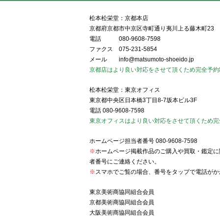
松本松栄堂：京都本店
京都府京都市中京区寺町通り夷川上る藤木町23
電話
080-9608-7598
ファクス
075-231-5854
メール
info@matsumoto-shoeido.jp
京都店はより良い対応をさせて頂くため完全予約
松本松栄堂：東京オフィス
東京都中央区日本橋3丁目8-7坂本ビル3F
電話
080-9608-7598
東京オフィスはより良い対応をさせて頂くため完
ホームページ担当者番号
080-9608-7598
※
ホームページ掲載作品のご購入や買取・鑑定に
者番号にご連絡ください。
※
スマホでご覧の場合、番号をタップで電話がか
東京美術商協同組合会員
京都美術商協同組合会員
大阪美術商協同組合会員