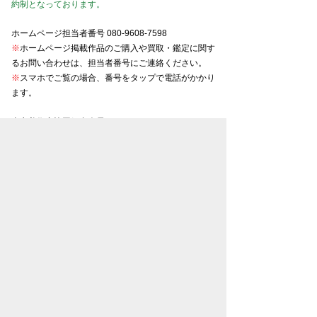
約制となっております。
ホームページ担当者番号
080-9608-7598
※
ホームページ掲載作品のご購入や買取・鑑定に関す
るお問い合わせは、担当者番号にご連絡ください。
※
スマホでご覧の場合、番号をタップで電話がかかり
ます。
東京美術商協同組合会員
京都美術商協同組合会員
大阪美術商協同組合会員
名古屋美術商協同組合会員
金沢美術商協同組合会員
お知らせ一覧
プライバシーポリシー
特定商取引法表示
古物営業法に基づく表記