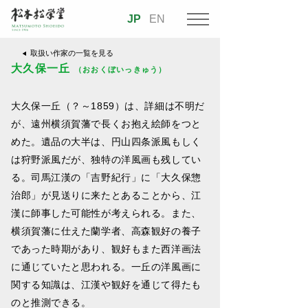
JP
EN
取扱い作家の一覧を見る
大久保一丘
（おおくぼいっきゅう）
大久保一丘（？～1859）は、詳細は不明だ
が、遠州横須賀藩で長くお抱え絵師をつと
めた。遺品の大半は、円山四条派風もしく
は狩野派風だが、独特の洋風画も残してい
る。司馬江漢の「吉野紀行」に「大久保惣
治郎」が見送りに来たとあることから、江
漢に師事した可能性が考えられる。また、
横須賀藩に仕えた蘭学者、高森観好の養子
であった時期があり、観好もまた西洋画法
に通じていたと思われる。一丘の洋風画に
関する知識は、江漢や観好を通じて得たも
のと推測できる。