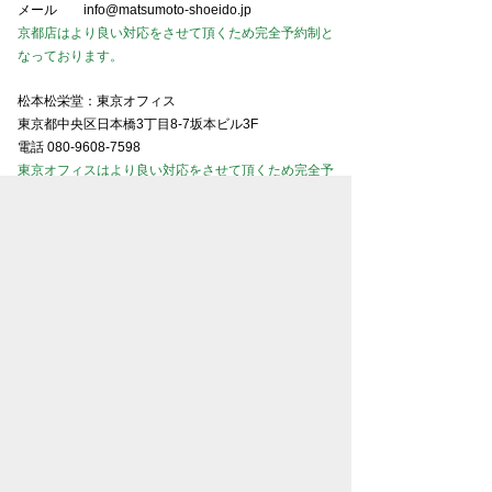
メール
info@matsumoto-shoeido.jp
京都店はより良い対応をさせて頂くため完全予約制と
なっております。
松本松栄堂：東京オフィス
東京都中央区日本橋3丁目8-7坂本ビル3F
電話
080-9608-7598
東京オフィスはより良い対応をさせて頂くため完全予
約制となっております。
ホームページ担当者番号
080-9608-7598
※
ホームページ掲載作品のご購入や買取・鑑定に関す
るお問い合わせは、担当者番号にご連絡ください。
※
スマホでご覧の場合、番号をタップで電話がかかり
ます。
東京美術商協同組合会員
京都美術商協同組合会員
大阪美術商協同組合会員
名古屋美術商協同組合会員
金沢美術商協同組合会員