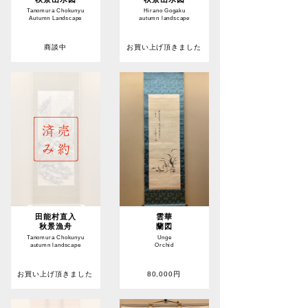
Tanomura Chokunyu
Hirano Gogaku
Autumn Landscape
autumn landscape
商談中
お買い上げ頂きました
田能村直入
雲華
秋景漁舟
蘭図
Tanomura Chokunyu
Unge
autumn landscape
Orchid
お買い上げ頂きました
80,000円