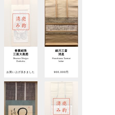
春叢紹珠
細川三斎
三面大黒図
消息
Shunso Shojyu
Hosokawa Sansai
Daikoku
letter
お買い上げ頂きました
900,000円