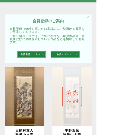
✕
会員登録のご案内
会員登録（無料）頂いたお客様のみご覧頂ける書画を
ご用意しております。
一般公開ページでは、ご覧になれない希少作品や、会
員様だけに価格提示している作品などを掲載しており
ます。
田能村直入
平野五岳
秋景山水図
秋景山水図