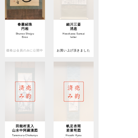
春叢紹珠
細川三斎
円相
消息
Shunso Shojyu
Hosokawa Sansai
Enso
letter
価格は会員のみに公開中
お買い上げ頂きました
田能村直入
帆足杏雨
山水中阿羅漢図
若菜筍図
Tanomura Chokunyu
Hoashi Kyou