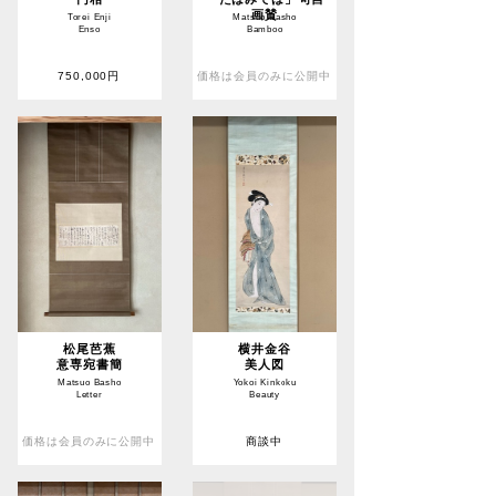
画賛
Torei Enji
Matsuo Basho
Enso
Bamboo
750,000円
価格は会員のみに公開中
松尾芭蕉
横井金谷
意専宛書簡
美人図
Matsuo Basho
Yokoi Kinkoku
Letter
Beauty
価格は会員のみに公開中
商談中