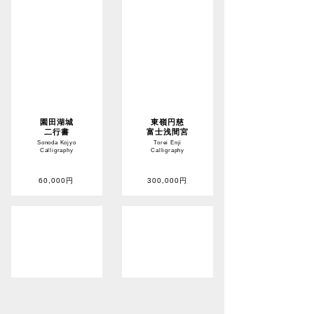
園田湖城
東嶺円慈
二行書
富士浅間宮
Sonoda Kojyo
Torei Enji
Calligraphy
Calligraphy
60,000円
300,000円