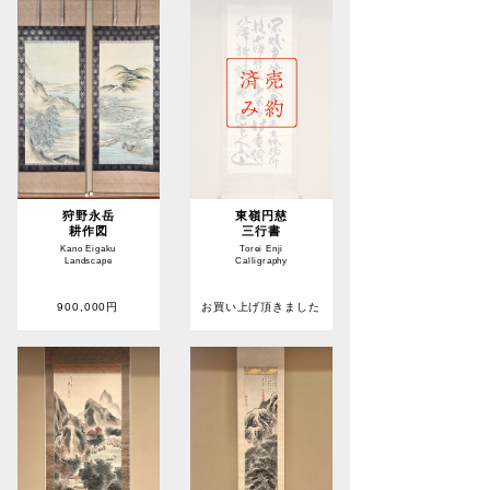
狩野永岳
東嶺円慈
耕作図
三行書
Kano Eigaku
Torei Enji
Landscape
Calligraphy
900,000円
お買い上げ頂きました