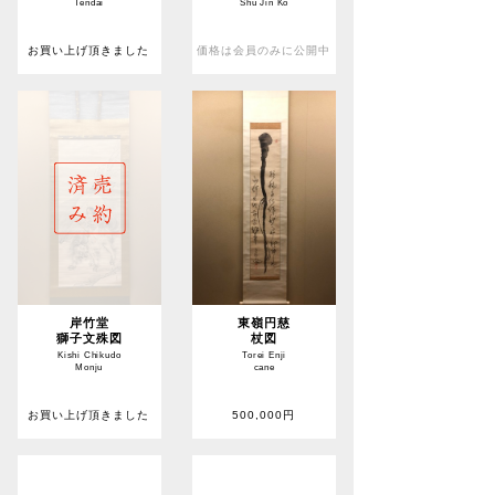
Tendai
Shu Jin Ko
お買い上げ頂きました
価格は会員のみに公開中
岸竹堂
東嶺円慈
獅子文殊図
杖図
Kishi Chikudo
Torei Enji
Monju
cane
お買い上げ頂きました
500,000円