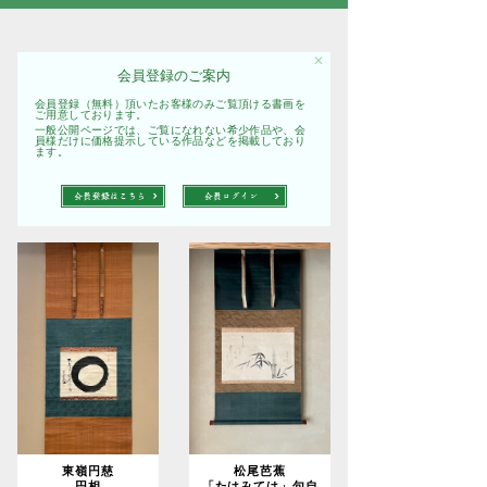
✕
会員登録のご案内
会員登録（無料）頂いたお客様のみご覧頂ける書画を
ご用意しております。
一般公開ページでは、ご覧になれない希少作品や、会
員様だけに価格提示している作品などを掲載しており
ます。
東嶺円慈
松尾芭蕉
円相
「たはみては」句自