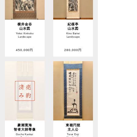
横井金谷
紀楳亭
山水図
山水図
Yokoi Kinkoku
Kino Baitei
Landscape
Landscape
450,000円
280,000円
豪潮寛海
東嶺円慈
智者大師尊像
主人公
Gocho Kankai
Torei Enji