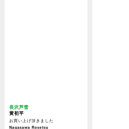
長沢芦雪
黄初平
お買い上げ頂きました
Nagasawa Rosetsu