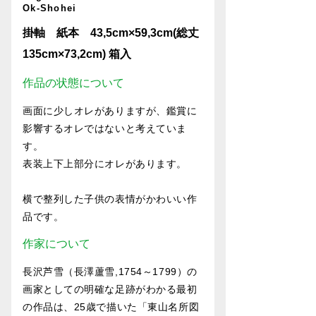
Ok-Shohei
掛軸 紙本 43,5cm×59,3cm(総丈
135cm×73,2cm) 箱入
作品の状態について
画面に少しオレがありますが、鑑賞に
影響するオレではないと考えていま
す。
表装上下上部分にオレがあります。
横で整列した子供の表情がかわいい作
品です。
作家について
長沢芦雪（長澤蘆雪,1754～1799）の
画家としての明確な足跡がわかる最初
の作品は、25歳で描いた「東山名所図