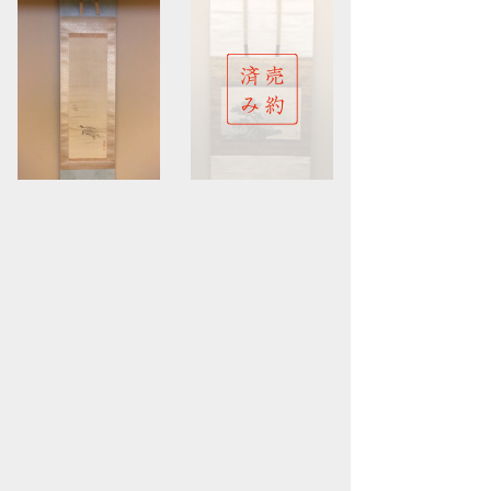
円山応挙
呉春
親子亀図
老松双鶴図
Maruyama Okyo
Goshun
turtle
Landscape
商談中
お買い上げ頂きました