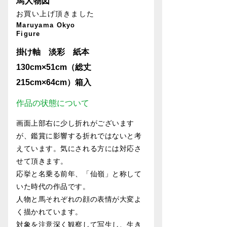
馬人物図
お買い上げ頂きました
Maruyama Okyo
Figure
掛け軸 淡彩 紙本
130cm×51cm（総丈
215cm×64cm）箱入
作品の状態について
画面上部右に少し折れがございます
が、鑑賞に影響する折れではないと考
えています。気にされる方には対応さ
せて頂きます。
応挙と名乗る前年、「仙嶺」と称して
いた時代の作品です。
人物と馬それぞれの顔の表情が大変よ
く描かれています。
対象を注意深く観察して写生し、生き