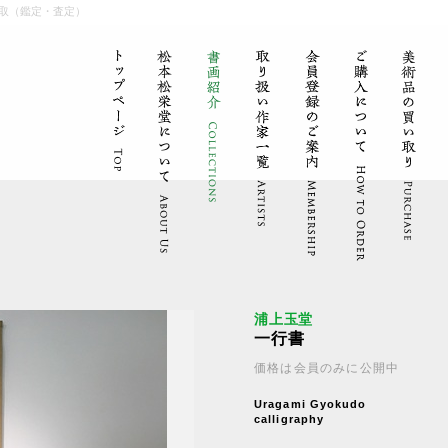
取（鑑定・査定）
浦上玉堂
一行書
価格は会員のみに公開中
Uragami Gyokudo
calligraphy