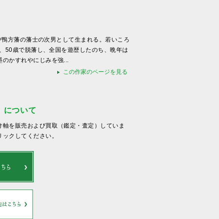
、備中鴨方藩の藩士の次男として生まれる。若いころ
年、50歳で脱藩し、全国を遊歴したのち、晩年は
のかすれやにじみを強...
この作家のページを見る
）について
け軸を販売および買取（鑑定・査定）していま
リックしてください。