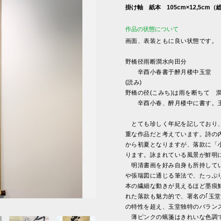
掛け軸 紙本 105cm×12,5cm
作品の状態について
画面、表装ともに良い状態です。
野橋径雨断澗水向田分
辛酉小春書于醉月楼中玉堂
(読み)
野橋の径(こみち)は雨を断ちて 
辛酉小春、醉月楼中に書す。
とても珍しく年紀を記しており、
重な作品だと考えています。詩の
から初夏となりますが、落款に「
ります。詠まれている風景が鮮明
明清書画を好み自身も所持してい
や張瑞図に通じる筆法で、たっぷ
本の繊細な動きが見えるほど墨痕
れた落款も魅力的で、署名の｢玉
の特性を超え、玉堂独特のバラン
薄ピンクの蝋箋はきれいな色調で