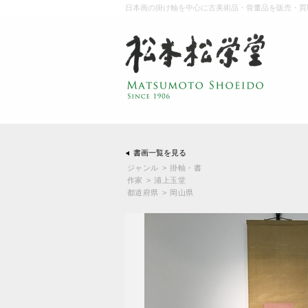
日本画の掛け軸を中心に古美術品・骨董品を販売・買
書画一覧を見る
ジャンル
>
掛軸・書
作家
>
浦上玉堂
都道府県
>
岡山県