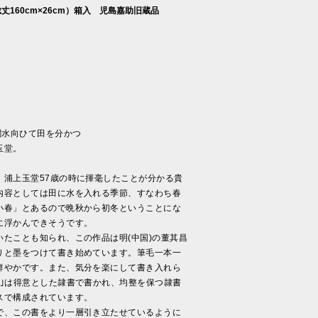
（総丈160cm×26cm）箱入 児島嘉助旧蔵品
澗水向ひて田を分かつ
玉堂。
浦上玉堂57歳の時に揮毫したことが分かる貴
内容としては田に水を入れる季節、すなわち春
小春」とあるので晩秋から初冬ということにな
に浮かんできそうです。
たことも知られ、この作品は明(中国)の董其昌
りと墨をつけて書き始めています。筆毛一本一
鮮やかです。また、気分を楽にして書き入れら
堂｣は得意とした隷書で書かれ、均整を保つ隷書
スで構成されています。
、この書をより一層引き立たせているように