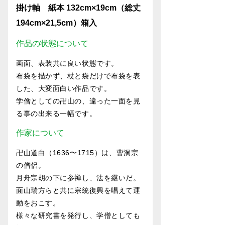
掛け軸 紙本 132cm×19cm（総丈
194cm×21,5cm）箱入
作品の状態について
画面、表装共に良い状態です。
布袋を描かず、杖と袋だけで布袋を表
した、大変面白い作品です。
学僧としての卍山の、違った一面を見
る事の出来る一幅です。
作家について
卍山道白（1636〜1715）は、曹洞宗
の僧侶。
月舟宗胡の下に参禅し、法を継いだ。
面山瑞方らと共に宗統復興を唱えて運
動をおこす。
様々な研究書を発行し、学僧としても