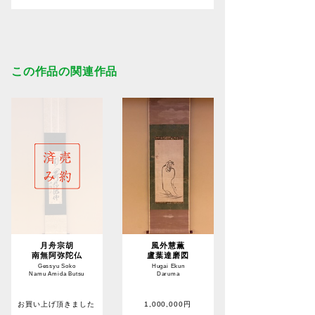
この作品の関連作品
月舟宗胡
風外慧薫
南無阿弥陀仏
盧葉達磨図
Gessyu Soko
Hugai Ekun
Namu Amida Butsu
Daruma
お買い上げ頂きました
1,000,000円