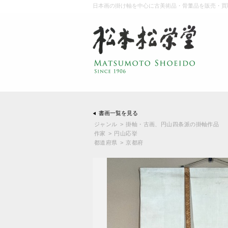
日本画の掛け軸を中心に古美術品・骨董品を販売・買
書画一覧を見る
ジャンル
>
掛軸・古画
、
円山四条派の掛軸作品
作家
>
円山応挙
都道府県
>
京都府