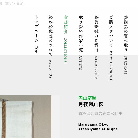
取（鑑定・査定）
円山応挙
月夜嵐山図
価格は会員のみに公開中
Maruyama Okyo
Arashiyama at night