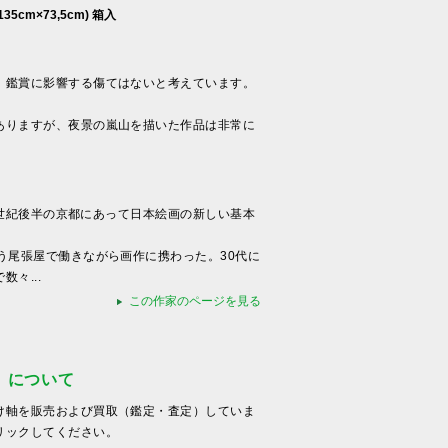
35cm×73,5cm) 箱入
、鑑賞に影響する傷てはないと考えています。
ありますが、夜景の嵐山を描いた作品は非常に
18世紀後半の京都にあって日本絵画の新しい基本
う尾張屋で働きながら画作に携わった。30代に
々...
この作家のページを見る
）について
け軸を販売および買取（鑑定・査定）していま
リックしてください。