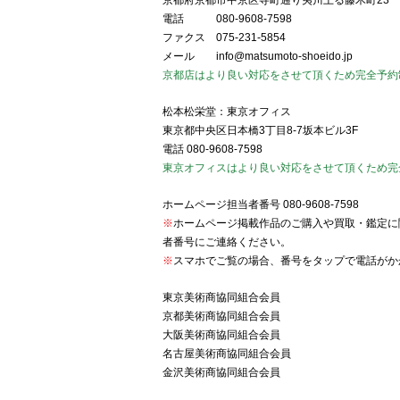
京都府京都市中京区寺町通り夷川上る藤木町23
電話
080-9608-7598
ファクス
075-231-5854
メール
info@matsumoto-shoeido.jp
京都店はより良い対応をさせて頂くため完全予約
松本松栄堂：東京オフィス
東京都中央区日本橋3丁目8-7坂本ビル3F
電話
080-9608-7598
東京オフィスはより良い対応をさせて頂くため完
ホームページ担当者番号
080-9608-7598
※
ホームページ掲載作品のご購入や買取・鑑定に
者番号にご連絡ください。
※
スマホでご覧の場合、番号をタップで電話がか
東京美術商協同組合会員
京都美術商協同組合会員
大阪美術商協同組合会員
名古屋美術商協同組合会員
金沢美術商協同組合会員