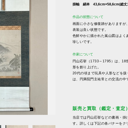
掛軸 絹本 43,6cm×58,6cm(総丈1
作品の状態について
画面に小さな修復跡がありますが
表装は良い状態です。
色鮮やかに描かれた嵐山図はよく
珍しいです。
作家について
円山応挙（1733～1795）は、
形を創り上げた。
20代の頃まで玩具や人形などを扱
は、円満院門主祐常との交流の中で数
販売と買取（鑑定・査定
当店では円山応挙などの書画・掛
す。詳しくは下記の各バナーをク