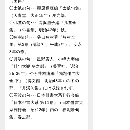
〈出典〉︎︎︎︎
◯太祇の句･･･潁原退蔵編『太祇句集』
（天青堂、大正15年）夏之部。
︎︎︎︎︎︎◯几董の句･･･ 高浜虚子編『几董全
集』（俳書堂、明治42年）秋。
︎︎︎︎◯蕪村の句･･･谷口蕪村著『蕪村全
集』第3巻（講談社、平成2年）。安永
3年の作。
◯月渓の句･･･星野麦人・小峰大羽編
『俳句大観 冬之部』（美育社、明治
35-36年）や今井柏浦編『類題俳句大
全 下』（博文館、明治43年）の冬の
部。『月渓句集』には収録されず。
◯召波の句･･･日本俳書大系刊行会編
『日本俳書大系 第11巻』（日本俳書大
系刊行会、昭和2年）内の「春泥發句
集」春之部。