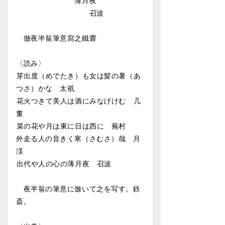
薄月夜
召波
倣夜半翁筆意寫之鐵齋
〈読み〉
︎︎︎︎芽出度（めでたき）も女は髪の暑（あ
つさ）かな 太祇
︎︎︎︎︎︎花火つきて美人は酒にみなげけむ 几
董
︎︎︎︎菜の花や月は東に日は西に 蕪村
外走る人の音きく寒（さむさ）哉 月
渓
︎︎︎︎出代や人の心の薄月夜 召波
夜半翁の筆意に倣いて之を写す。鉄
斎。