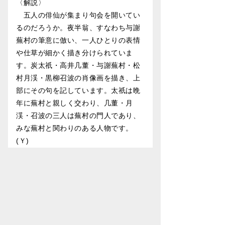
〈解説〉
五人の俳仙が集まり句会を開いてい
るのだろうか。夜半翁、すなわち与謝
蕪村の筆意に倣い、一人ひとりの表情
や仕草が細かく描き分けられていま
す。炭太祇・高井几董・与謝蕪村・松
村月渓・黒柳召波の肖像画を描き、上
部にその句を記しています。太祇は晩
年に蕪村と親しく交わり、几董・月
渓・召波の三人は蕪村の門人であり、
みな蕪村と関わりのある人物です。
(Ｙ)
作家について
富岡鉄斎（1836〜1924）は、京都に
生まれた日本画家。
「万巻の書を読み 万里の道を行く」の