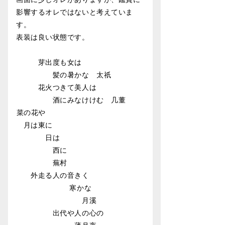
影響するオレではないと考えていま
す。
表装は良い状態です。
︎︎︎︎芽出度も女は
髪の暑かな 太祇
︎︎︎︎︎︎花火つきて美人は
酒にみなけけむ 几董
︎︎︎︎菜の花や
月は東に
日は
西に
蕪村
外走る人の音きく
寒かな
月溪
出代や人の心の