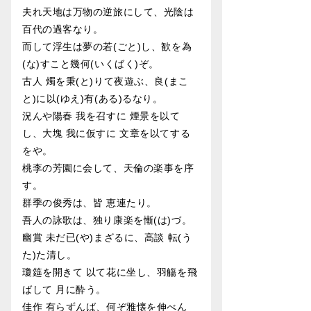
夫れ天地は万物の逆旅にして、光陰は
百代の過客なり。
而して浮生は夢の若(ごと)し、歓を為
(な)すこと幾何(いくばく)ぞ。
古人 燭を秉(と)りて夜遊ぶ、良(まこ
と)に以(ゆえ)有(ある)るなり。
況んや陽春 我を召すに 煙景を以て
し、大塊 我に仮すに 文章を以てする
をや。
桃李の芳園に会して、天倫の楽事を序
す。
群季の俊秀は、皆 恵連たり。
吾人の詠歌は、独り康楽を慚(は)づ。
幽賞 未だ已(や)まざるに、高談 転(う
た)た清し。
瓊筵を開きて 以て花に坐し、羽觴を飛
ばして 月に酔う。
佳作 有らずんば、何ぞ雅懐を伸べん