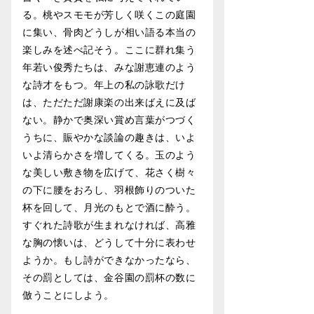
る。桃やスモモが芳しく咲くこの庭園
に集い、骨肉どうしが相い語る本当の
楽しみを述べ記そう。ここに群れ集う
年若い俊秀たちは、みな謝恵連のよう
な詩才をもつ。年上の私の詠歌だけ
は、ただただ謝康楽の出来ばえに及ば
ない。静かで奥深い賞め言葉がつづく
うちに、賑やかな談論の趣きは、いよ
いよ清らかさを増してくる。玉のよう
な美しい敷き物を広げて、花さく樹々
の下に腰をおろし、羽根飾りのついた
杯を回して、月光のもとで酒に酔う。
すぐれた詩歌が生まれなければ、高雅
な胸の懐いは、どうして十分に表わせ
ようか。もし詩ができなかったなら、
その罰としては、金谷園の罰杯の数に
倣うことにしよう。