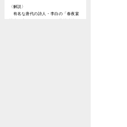
〈解説〉
有名な唐代の詩人・李白の「春夜宴
桃李園序」を、四角ばった蕪村独特の
書風で記した作品です。「謝寅」の署
名があるので、晩年の作と分かりま
す。「春夜宴桃李園序」は、李白が春
の夜に従弟の桃李園で宴席を開いた詩
歌の集の序文で、春の夜の花見が描写
されています。この序の冒頭は、蕪村
が俳諧において最も敬愛していた松尾
芭蕉の『奥の細道』の冒頭「月日は百
代の過客にして、行かふ年もまた旅人
なり」に用いられています。(Ｙ)
作家について
与謝蕪村（1716～1783）は、大雅よ
りも7歳年上で、1716年に大阪で生ま