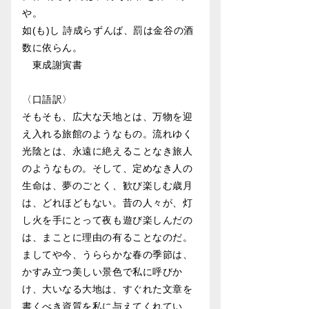
や。
如(も)し 詩成らずんば、罰は金谷の酒
数に依らん。
東成謝寅書
〈口語訳〉
そもそも、広大な天地とは、万物を迎
え入れる旅館のようなもの。流れゆく
光陰とは、永遠に絶えることなき旅人
のようなもの。そして、定めなき人の
生命は、夢のごとく、歓び楽しむ歳月
は、どれほどもない。昔の人々が、灯
し火を手にとって夜も遊び楽しんだの
は、まことに理由の有ることなのだ。
ましてや今、うららかな春の季節は、
かすみ立つ美しい景色で私に呼びか
け、大いなる大地は、すぐれた文章を
書くべき資質を私に与えてくれてい