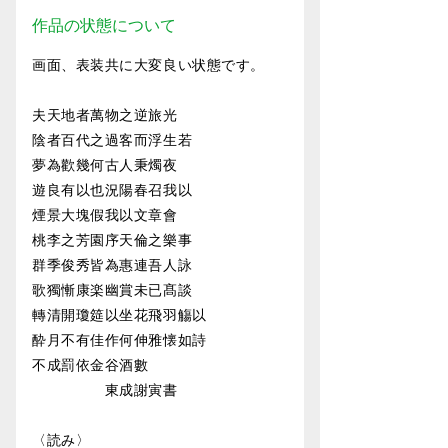
作品の状態について
画面、表装共に大変良い状態です。
夫天地者萬物之逆旅光
陰者百代之過客而浮生若
夢為歡幾何古人秉燭夜
遊良有以也況陽春召我以
煙景大塊假我以文章會
桃李之芳園序天倫之樂事
群季俊秀皆為惠連吾人詠
歌獨慚康楽幽賞未已髙談
轉清開瓊筵以坐花飛羽觴以
酔月不有佳作何伸雅懐如詩
不成罰依金谷酒數
東成謝寅書
〈読み〉