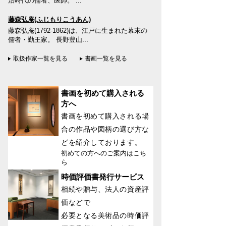
治時代の儒者、医師。 ...
藤森弘庵(ふじもりこうあん)
藤森弘庵(1792-1862)は、江戸に生まれた幕末の
儒者・勤王家。 長野豊山...
取扱作家一覧を見る
書画一覧を見る
書画を初めて購入される
方へ
書画を初めて購入される場
合の作品や図柄の選び方な
どを紹介しております。
初めての方へのご案内はこち
ら
時価評価書発行サービス
相続や贈与、法人の資産評
価などで
必要となる美術品の時価評