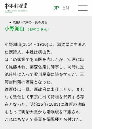
JP
EN
取扱い作家の一覧を見る
小野湖山
（おのこざん）
小野湖山(1814－1910)は、滋賀県に生まれ
た漢詩人。本姓は横山氏。
はじめ家業である医を志したが、江戸に出
て尾藤水竹、藤森弘庵に師事し、同時に玉
池吟社に入って梁川星巌に詩を学んだ。三
河吉田藩の藩儒となった。
維新後は一旦、新政府に出仕したが、まも
なく致仕して東京に出て詩壇を代表する存
在となった。明治16年(1883)に維新の功績
をもって明治天皇から端渓硯を下賜され、
これにちなんで書斎を賜硯楼と名付けた。