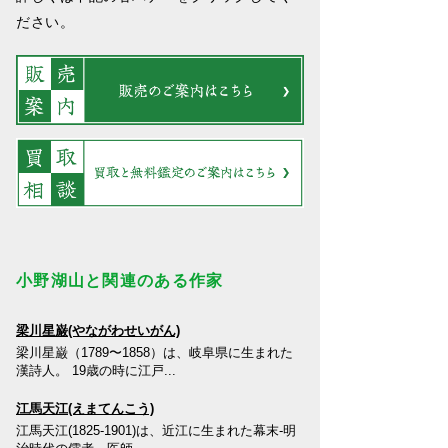
ださい。
小野湖山と関連のある作家
梁川星巌(やながわせいがん)
梁川星巌（1789〜1858）は、岐阜県に生まれた
漢詩人。 19歳の時に江戸...
江馬天江(えまてんこう)
江馬天江(1825-1901)は、近江に生まれた幕末-明