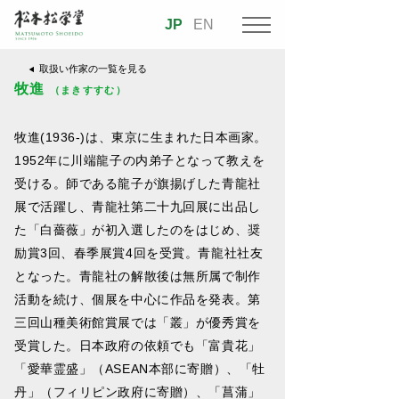
JP
EN
取扱い作家の一覧を見る
牧進
（まきすすむ）
牧進(1936-)は、東京に生まれた日本画家。
1952年に川端龍子の内弟子となって教えを
受ける。師である龍子が旗揚げした青龍社
展で活躍し、青龍社第二十九回展に出品し
た「白薔薇」が初入選したのをはじめ、奨
励賞3回、春季展賞4回を受賞。青龍社社友
となった。青龍社の解散後は無所属で制作
活動を続け、個展を中心に作品を発表。第
三回山種美術館賞展では「叢」が優秀賞を
受賞した。日本政府の依頼でも「富貴花」
「愛華霊盛」（ASEAN本部に寄贈）、「牡
丹」（フィリピン政府に寄贈）、「菖蒲」