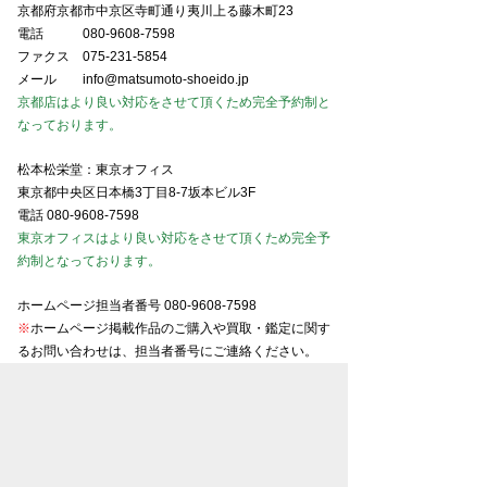
京都府京都市中京区寺町通り夷川上る藤木町23
電話
080-9608-7598
ファクス
075-231-5854
メール
info@matsumoto-shoeido.jp
京都店はより良い対応をさせて頂くため完全予約制と
なっております。
松本松栄堂：東京オフィス
東京都中央区日本橋3丁目8-7坂本ビル3F
電話
080-9608-7598
東京オフィスはより良い対応をさせて頂くため完全予
約制となっております。
ホームページ担当者番号
080-9608-7598
※
ホームページ掲載作品のご購入や買取・鑑定に関す
るお問い合わせは、担当者番号にご連絡ください。
※
スマホでご覧の場合、番号をタップで電話がかかり
ます。
東京美術商協同組合会員
京都美術商協同組合会員