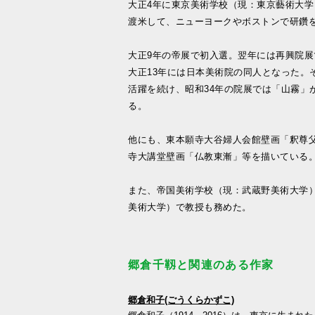
大正4年に東京美術学校（現：東京藝術大学
渡米して、ニューヨークやボストンで研鑽
大正9年の帝展で初入選。翌年には再興院
大正13年には日本美術院の同人となった。
活躍を続け、昭和34年の院展では「山霧」
る。
他にも、東本願寺大谷婦人会館壁画「釈尊
寺大講堂壁画「仏教東漸」等を描いている
また、帝国美術学校（現：武蔵野美術大学
美術大学）で教授も務めた。
郷倉千靱と関連のある作家
郷倉和子(ごうくらかずこ)