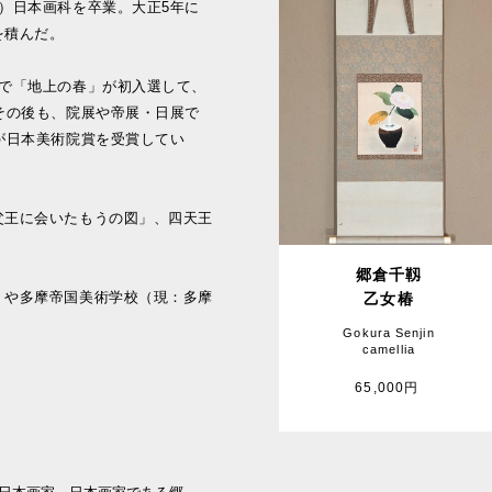
）日本画科を卒業。大正5年に
を積んだ。
展で「地上の春」が初入選して、
その後も、院展や帝展・日展で
が日本美術院賞を受賞してい
父王に会いたもうの図」、四天王
。
郷倉千靱
）や多摩帝国美術学校（現：多摩
乙女椿
Gokura Senjin
camellia
65,000円