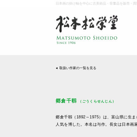
日本画の掛け軸を中心に古美術品・骨董品を販売・買
取扱い作家の一覧を見る
郷倉千靱
（ごうくらせんじん）
郷倉千靱（1892～1975）は、富山県に
人気を博した。本名は与作。長女は日本画