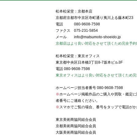
松本松栄堂：京都本店
京都府京都市中京区寺町通り夷川上る藤木町23
電話
080-9608-7598
ファクス
075-231-5854
メール
info@matsumoto-shoeido.jp
京都店はより良い対応をさせて頂くため完全予約
松本松栄堂：東京オフィス
東京都中央区日本橋3丁目8-7坂本ビル3F
電話
080-9608-7598
東京オフィスはより良い対応をさせて頂くため完
ホームページ担当者番号
080-9608-7598
※
ホームページ掲載作品のご購入や買取・鑑定に
者番号にご連絡ください。
※
スマホでご覧の場合、番号をタップで電話がか
東京美術商協同組合会員
京都美術商協同組合会員
大阪美術商協同組合会員