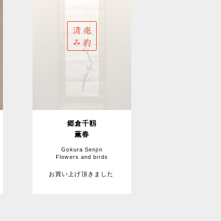
郷倉千靱
薫春
Gokura Senjin
Flowers and birds
お買い上げ頂きました