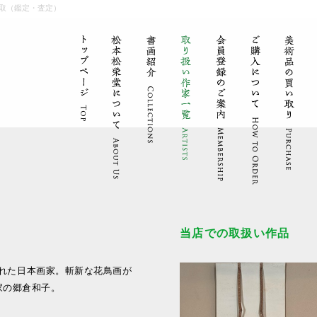
取（鑑定・査定）
当店での取扱い作品
生まれた日本画家。斬新な花鳥画が
家の郷倉和子。