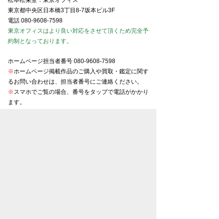
松本松栄堂：東京オフィス
東京都中央区日本橋3丁目8-7坂本ビル3F
電話
080-9608-7598
東京オフィスはより良い対応をさせて頂くため完全予
約制となっております。
ホームページ担当者番号
080-9608-7598
※
ホームページ掲載作品のご購入や買取・鑑定に関す
るお問い合わせは、担当者番号にご連絡ください。
※
スマホでご覧の場合、番号をタップで電話がかかり
ます。
東京美術商協同組合会員
京都美術商協同組合会員
大阪美術商協同組合会員
名古屋美術商協同組合会員
金沢美術商協同組合会員
お知らせ一覧
プライバシーポリシー