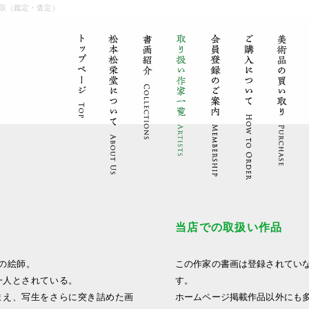
取（鑑定・査定）
当店での取扱い作品
派の絵師。
この作家の書画は登録されてい
一人とされている。
す。
まえ、写生をさらに突き詰めた画
ホームページ掲載作品以外にも