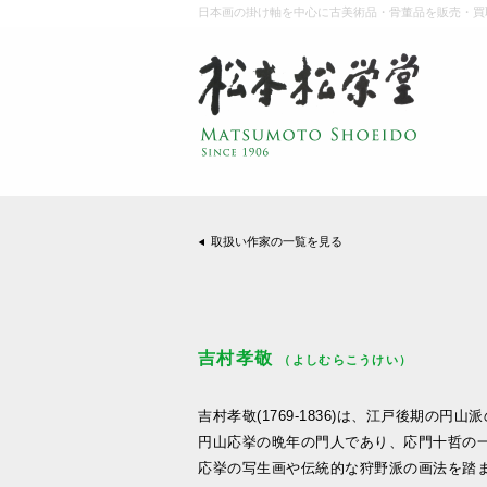
日本画の掛け軸を中心に古美術品・骨董品を販売・買
取扱い作家の一覧を見る
吉村孝敬
（よしむらこうけい）
吉村孝敬(1769-1836)は、江戸後期の円山
円山応挙の晩年の門人であり、応門十哲の
応挙の写生画や伝統的な狩野派の画法を踏