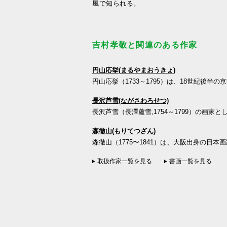
風で知られる。
吉村孝敬と関連のある作家
円山応挙(まるやまおうきょ)
円山応挙（1733～1795）は、18世紀後半の
長沢芦雪(ながさわろせつ)
長沢芦雪（長澤蘆雪,1754～1799）の画家と
森徹山(もりてつざん)
森徹山（1775〜1841）は、大阪出身の日本画
取扱作家一覧を見る
書画一覧を見る