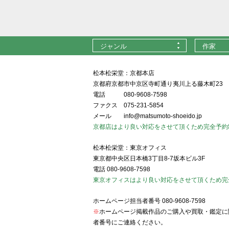
ジャンル
作家
松本松栄堂：京都本店
京都府京都市中京区寺町通り夷川上る藤木町23
電話
080-9608-7598
ファクス
075-231-5854
メール
info@matsumoto-shoeido.jp
京都店はより良い対応をさせて頂くため完全予約
松本松栄堂：東京オフィス
東京都中央区日本橋3丁目8-7坂本ビル3F
電話
080-9608-7598
東京オフィスはより良い対応をさせて頂くため完
ホームページ担当者番号
080-9608-7598
※
ホームページ掲載作品のご購入や買取・鑑定に
者番号にご連絡ください。