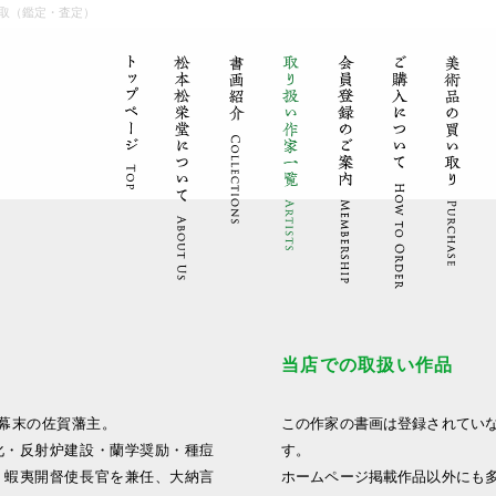
取（鑑定・査定）
当店での取扱い作品
れた幕末の佐賀藩主。
この作家の書画は登録されてい
化・反射炉建設・蘭学奨励・種痘
す。
・蝦夷開督使長官を兼任、大納言
ホームページ掲載作品以外にも