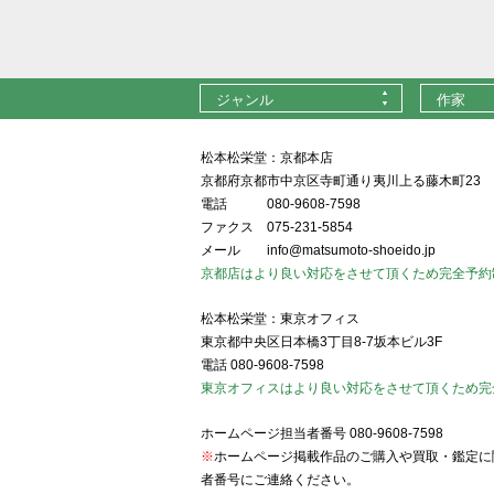
ジャンル
作家
松本松栄堂：京都本店
京都府京都市中京区寺町通り夷川上る藤木町23
電話
080-9608-7598
ファクス
075-231-5854
メール
info@matsumoto-shoeido.jp
京都店はより良い対応をさせて頂くため完全予約
松本松栄堂：東京オフィス
東京都中央区日本橋3丁目8-7坂本ビル3F
電話
080-9608-7598
東京オフィスはより良い対応をさせて頂くため完
ホームページ担当者番号
080-9608-7598
※
ホームページ掲載作品のご購入や買取・鑑定に
者番号にご連絡ください。