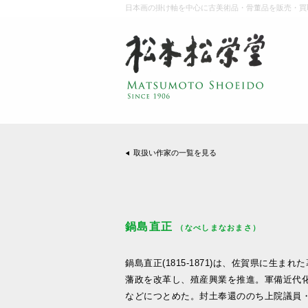
日本画の掛け軸を中心に古美術品・骨董品を販売・買
取扱い作家の一覧を見る
鍋島直正
（なべしまなおまさ）
鍋島直正(1815-1871)は、佐賀県に生ま
藩政を改革し、殖産興業を推進。軍備近代
などにつとめた。封土奉還ののち上院議員