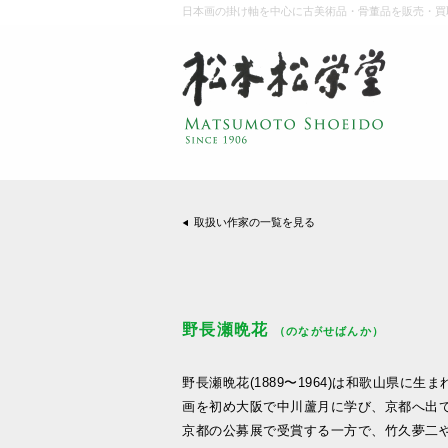
日本画の掛け軸を中心に古美術品・骨董品を販売・買
取扱い作家の一覧を見る
野長瀬晩花
（のながせばんか）
野長瀬晩花(1889〜1964)は和歌山県に生
画を初め大阪で中川蘆月に学び、京都へ出
京都の公募展で受賞する一方で、竹久夢二