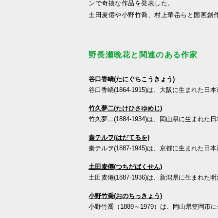
ンで奇抜な作品を発表した。
土田麦僊や小野竹喬、村上華岳らと国画創
野長瀬晩花と関連のある作家
谷口香嶠(たにぐちこうきょう)
谷口香嶠(1864-1915)は、大阪に生まれた日
竹久夢二(たけひさゆめじ)
竹久夢二(1884-1934)は、岡山県に生まれた
秦テルヲ(はだてるを)
秦テルヲ(1887-1945)は、京都に生まれた日
土田麦僊(つちだばくせん)
土田麦僊(1887-1936)は、新潟県に生まれた
小野竹喬(おのちっきょう)
小野竹喬（1889～1979）は、岡山県笠岡市に