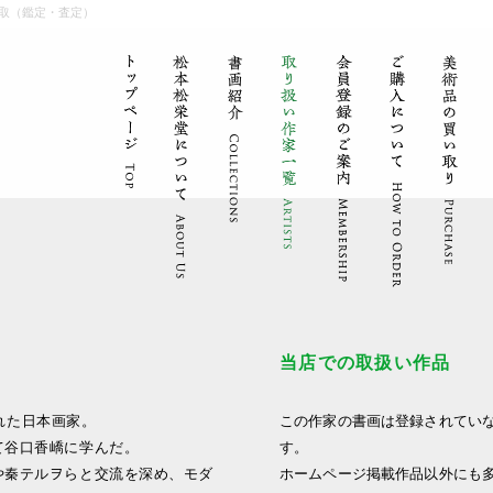
取（鑑定・査定）
当店での取扱い作品
まれた日本画家。
この作家の書画は登録されてい
て谷口香嶠に学んだ。
す。
や秦テルヲらと交流を深め、モダ
ホームページ掲載作品以外にも