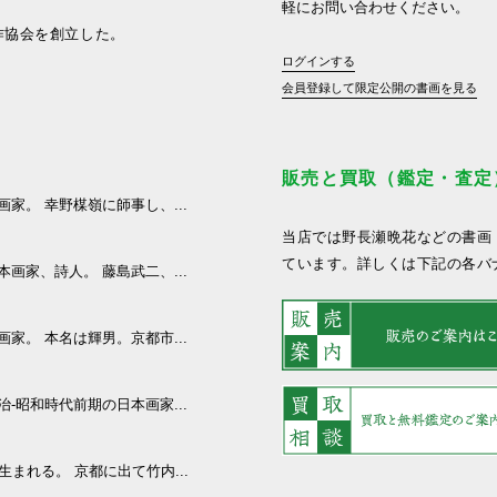
軽にお問い合わせください。
作協会を創立した。
ログインする
会員登録して限定公開の書画を見る
販売と買取（鑑定・査定
本画家。 幸野楳嶺に師事し、...
当店では野長瀬晩花などの書画
ています。詳しくは下記の各バ
日本画家、詩人。 藤島武二、...
本画家。 本名は輝男。京都市...
明治-昭和時代前期の日本画家...
生まれる。 京都に出て竹内...