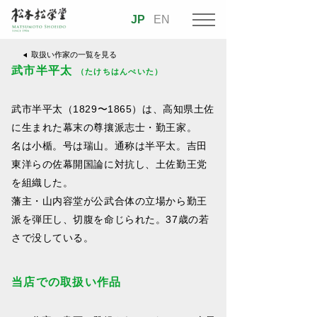
JP
EN
取扱い作家の一覧を見る
武市半平太
（たけちはんぺいた）
武市半平太（1829〜1865）は、高知県土佐
に生まれた幕末の尊攘派志士・勤王家。
名は小楯。号は瑞山。通称は半平太。吉田
東洋らの佐幕開国論に対抗し、土佐勤王党
を組織した。
藩主・山内容堂が公武合体の立場から勤王
派を弾圧し、切腹を命じられた。37歳の若
さで没している。
当店での取扱い作品