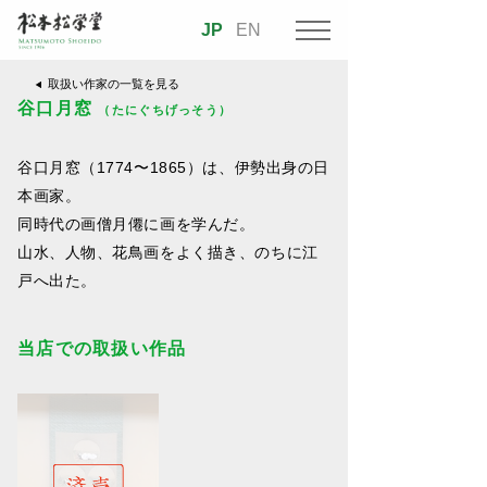
JP
EN
取扱い作家の一覧を見る
谷口月窓
（たにぐちげっそう）
谷口月窓（1774〜1865）は、伊勢出身の日
本画家。
同時代の画僧月僊に画を学んだ。
山水、人物、花鳥画をよく描き、のちに江
戸へ出た。
当店での取扱い作品