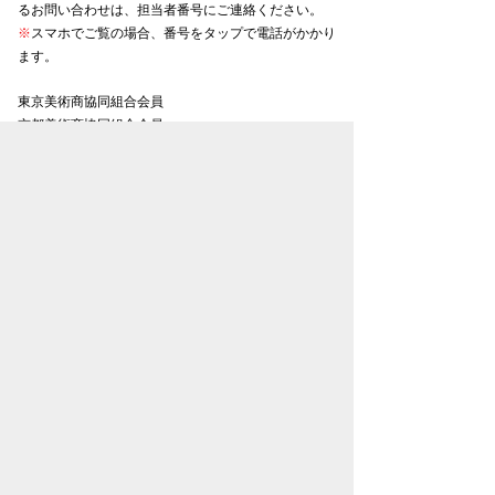
るお問い合わせは、担当者番号にご連絡ください。
※
スマホでご覧の場合、番号をタップで電話がかかり
ます。
東京美術商協同組合会員
京都美術商協同組合会員
大阪美術商協同組合会員
名古屋美術商協同組合会員
金沢美術商協同組合会員
お知らせ一覧
プライバシーポリシー
特定商取引法表示
古物営業法に基づく表記
トップページ
松本松栄堂について
書画紹介