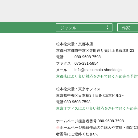
ジャンル
作家
松本松栄堂：京都本店
京都府京都市中京区寺町通り夷川上る藤木町23
電話
080-9608-7598
ファクス
075-231-5854
メール
info@matsumoto-shoeido.jp
京都店はより良い対応をさせて頂くため完全予約
松本松栄堂：東京オフィス
東京都中央区日本橋3丁目8-7坂本ビル3F
電話
080-9608-7598
東京オフィスはより良い対応をさせて頂くため完
ホームページ担当者番号
080-9608-7598
※
ホームページ掲載作品のご購入や買取・鑑定に
者番号にご連絡ください。