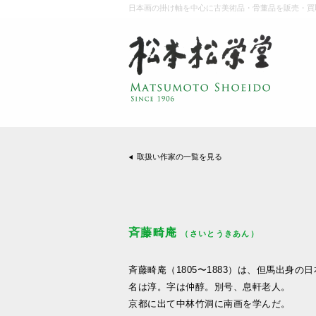
日本画の掛け軸を中心に古美術品・骨董品を販売・買
取扱い作家の一覧を見る
斉藤畸庵
（さいとうきあん）
斉藤畸庵（1805〜1883）は、但馬出身の
名は淳。字は仲醇。別号、息軒老人。
京都に出て中林竹洞に南画を学んだ。