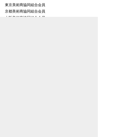
東京美術商協同組合会員
京都美術商協同組合会員
大阪美術商協同組合会員
名古屋美術商協同組合会員
金沢美術商協同組合会員
お知らせ一覧
プライバシーポリシー
特定商取引法表示
古物営業法に基づく表記
トップページ
松本松栄堂について
書画紹介
取扱い作家一覧
会員登録のご案内