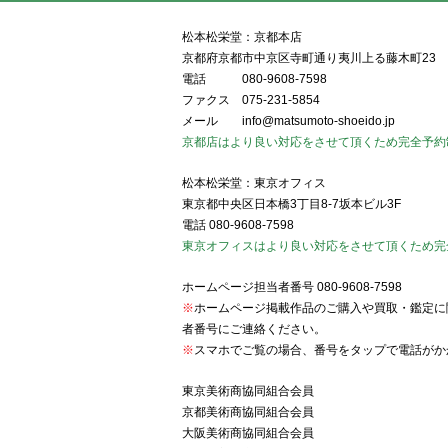
松本松栄堂：京都本店
京都府京都市中京区寺町通り夷川上る藤木町23
電話
080-9608-7598
ファクス
075-231-5854
メール
info@matsumoto-shoeido.jp
京都店はより良い対応をさせて頂くため完全予約
松本松栄堂：東京オフィス
東京都中央区日本橋3丁目8-7坂本ビル3F
電話
080-9608-7598
東京オフィスはより良い対応をさせて頂くため完
ホームページ担当者番号
080-9608-7598
※
ホームページ掲載作品のご購入や買取・鑑定に
者番号にご連絡ください。
※
スマホでご覧の場合、番号をタップで電話がか
東京美術商協同組合会員
京都美術商協同組合会員
大阪美術商協同組合会員