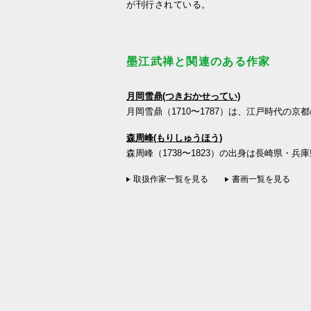
が刊行されている。
墨江武禅と関連のある作家
月岡雪鼎(つきおかせってい)
月岡雪鼎（1710〜1787）は、江戸時代の京
森周峰(もりしゅうほう)
森周峰（1738〜1823）の出身は長崎県・兵
取扱作家一覧を見る
書画一覧を見る