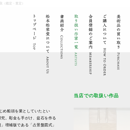
取（鑑定・査定）
当店での取扱い作品
、はじめ船頭を業としていたとい
研究。彫金も手がけ、盆石を作る
盤」増補版である「占景盤図式」