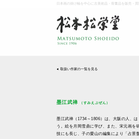
日本画の掛け軸を中心に古美術品・骨董品を販売・買
取扱い作家の一覧を見る
墨江武禅
（すみえぶぜん）
墨江武禅（1734～1806）は、大阪の人
う。絵を月岡雪鼎に学び、また、宋元画を
技にも長じ、子の愛山の編集により「占景