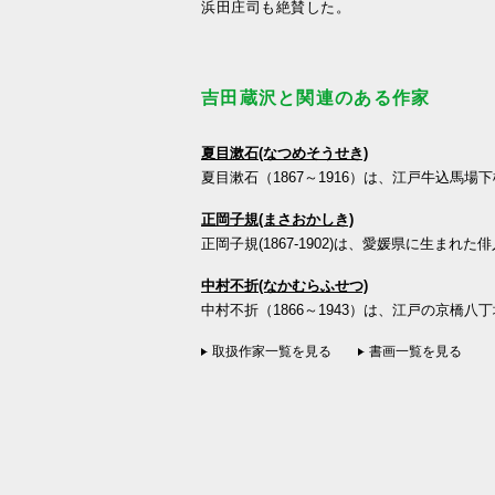
浜田庄司も絶賛した。
吉田蔵沢と関連のある作家
夏目漱石(なつめそうせき)
夏目漱石（1867～1916）は、江戸牛込馬場
正岡子規(まさおかしき)
正岡子規(1867-1902)は、愛媛県に生まれた
中村不折(なかむらふせつ)
中村不折（1866～1943）は、江戸の京橋八
取扱作家一覧を見る
書画一覧を見る