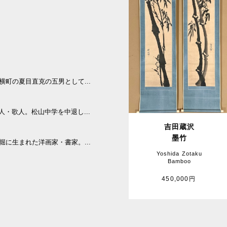
下横町の夏目直克の五男として...
俳人・歌人。松山中学を中退し...
吉田蔵沢
墨竹
丁堀に生まれた洋画家・書家。...
Yoshida Zotaku
Bamboo
450,000円