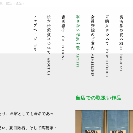
取（鑑定・査定）
当店での取扱い作品
士であり、画家としても著名であっ
規や、夏目漱石、そして陶芸家・