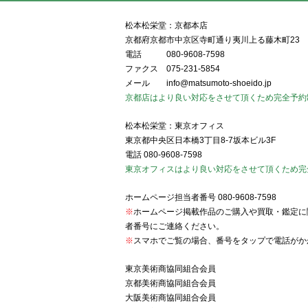
松本松栄堂：京都本店
京都府京都市中京区寺町通り夷川上る藤木町23
電話
080-9608-7598
ファクス
075-231-5854
メール
info@matsumoto-shoeido.jp
京都店はより良い対応をさせて頂くため完全予約
松本松栄堂：東京オフィス
東京都中央区日本橋3丁目8-7坂本ビル3F
電話
080-9608-7598
東京オフィスはより良い対応をさせて頂くため完
ホームページ担当者番号
080-9608-7598
※
ホームページ掲載作品のご購入や買取・鑑定に
者番号にご連絡ください。
※
スマホでご覧の場合、番号をタップで電話がか
東京美術商協同組合会員
京都美術商協同組合会員
大阪美術商協同組合会員