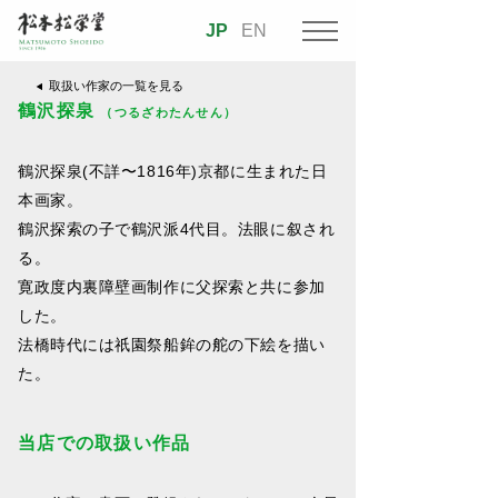
JP
EN
取扱い作家の一覧を見る
鶴沢探泉
（つるざわたんせん）
鶴沢探泉(不詳〜1816年)京都に生まれた日
本画家。
鶴沢探索の子で鶴沢派4代目。法眼に叙され
る。
寛政度内裏障壁画制作に父探索と共に参加
した。
法橋時代には祇園祭船鉾の舵の下絵を描い
た。
当店での取扱い作品