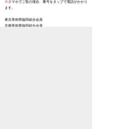
※
スマホでご覧の場合、番号をタップで電話がかかり
ます。
東京美術商協同組合会員
京都美術商協同組合会員
大阪美術商協同組合会員
名古屋美術商協同組合会員
金沢美術商協同組合会員
お知らせ一覧
プライバシーポリシー
特定商取引法表示
古物営業法に基づく表記
トップページ
松本松栄堂について
書画紹介