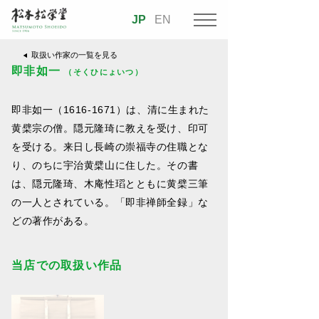
JP
EN
取扱い作家の一覧を見る
即非如一
（そくひにょいつ）
即非如一（1616-1671）は、清に生まれた
黄檗宗の僧。隠元隆琦に教えを受け、印可
を受ける。来日し長崎の崇福寺の住職とな
り、のちに宇治黄檗山に住した。その書
は、隠元隆琦、木庵性瑫とともに黄檗三筆
の一人とされている。「即非禅師全録」な
どの著作がある。
当店での取扱い作品