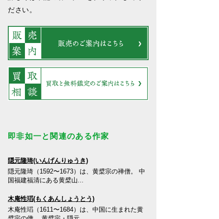
ださい。
即非如一と関連のある作家
隠元隆琦(いんげんりゅうき)
隠元隆琦（1592〜1673）は、黄檗宗の禅僧。 中
国福建福清にある黄檗山...
木庵性瑫(もくあんしょうとう)
木庵性瑫（1611〜1684）は、中国に生まれた黄
檗宗の僧。 黄檗宗・隠元...