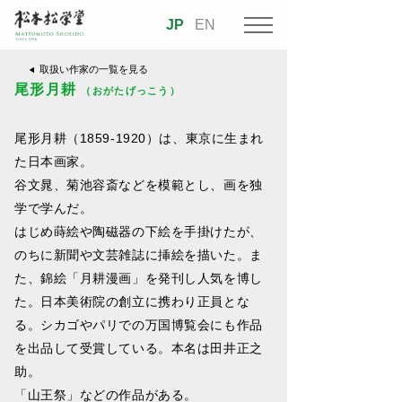
JP
EN
取扱い作家の一覧を見る
尾形月耕
（おがたげっこう）
尾形月耕（1859-1920）は、東京に生まれ
た日本画家。
谷文晁、菊池容斎などを模範とし、画を独
学で学んだ。
はじめ蒔絵や陶磁器の下絵を手掛けたが、
のちに新聞や文芸雑誌に挿絵を描いた。ま
た、錦絵「月耕漫画」を発刊し人気を博し
た。日本美術院の創立に携わり正員とな
る。シカゴやパリでの万国博覧会にも作品
を出品して受賞している。本名は田井正之
助。
「山王祭」などの作品がある。