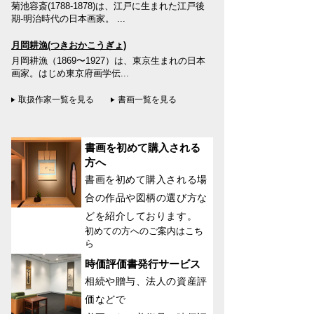
菊池容斎(1788-1878)は、江戸に生まれた江戸後
期-明治時代の日本画家。 ...
月岡耕漁(つきおかこうぎょ)
月岡耕漁（1869〜1927）は、東京生まれの日本
画家。はじめ東京府画学伝...
取扱作家一覧を見る
書画一覧を見る
書画を初めて購入される
方へ
書画を初めて購入される場
合の作品や図柄の選び方な
どを紹介しております。
初めての方へのご案内はこち
ら
時価評価書発行サービス
相続や贈与、法人の資産評
価などで