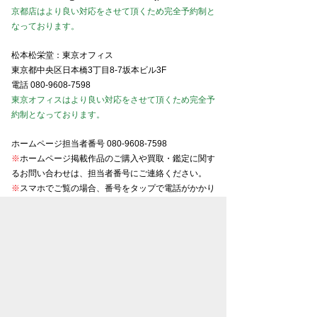
京都店はより良い対応をさせて頂くため完全予約制と
なっております。
松本松栄堂：東京オフィス
東京都中央区日本橋3丁目8-7坂本ビル3F
電話
080-9608-7598
東京オフィスはより良い対応をさせて頂くため完全予
約制となっております。
ホームページ担当者番号
080-9608-7598
※
ホームページ掲載作品のご購入や買取・鑑定に関す
るお問い合わせは、担当者番号にご連絡ください。
※
スマホでご覧の場合、番号をタップで電話がかかり
ます。
東京美術商協同組合会員
京都美術商協同組合会員
大阪美術商協同組合会員
名古屋美術商協同組合会員
金沢美術商協同組合会員