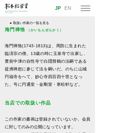
JP
EN
取扱い作家の一覧を見る
海門禅恪
（かいもんぜんかく）
海門禅恪(1743-1813)は、周防に生まれた
臨済宗の僧。13歳の時に玉泉寺で出家し、
豊前中津の自性寺で白隠彗鶴の法嗣である
提洲禅恕に参じて法を嗣いだ。のちに山城
円福寺をへて、妙心寺四百四十世となっ
た。号に円通室・金剛室・寒松軒など。
当店での取扱い作品
この作家の書画は登録されていないか、会員
に対してのみの公開になっています。