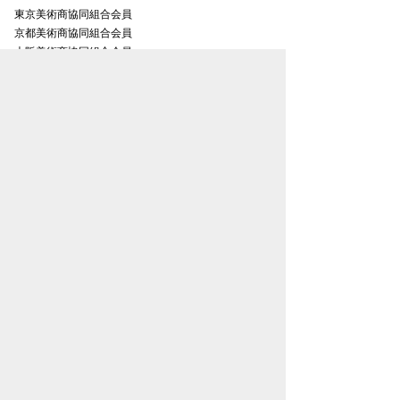
東京美術商協同組合会員
京都美術商協同組合会員
大阪美術商協同組合会員
名古屋美術商協同組合会員
金沢美術商協同組合会員
お知らせ一覧
プライバシーポリシー
特定商取引法表示
古物営業法に基づく表記
トップページ
松本松栄堂について
書画紹介
取扱い作家一覧
会員登録のご案内